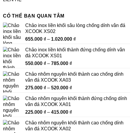
CÓ THỂ BẠN QUAN TÂM
Chảo inox liền khối sâu lòng chống dính vân đá
XCOOK XS02
Khoảng
655.000
₫
–
1.020.000
₫
giá:
Chảo inox liền khối thành đứng chống dính vân
từ
đá XCOOK XS01
655.000 ₫
Khoảng
550.000
₫
–
785.000
₫
đến
giá:
1.020.000 ₫
Chảo nhôm nguyên khối thành cao chống dính
từ
vân đá XCOOK XA03
550.000 ₫
Khoảng
275.000
₫
–
520.000
₫
đến
giá:
785.000 ₫
Chảo nhôm nguyên khối thành đứng chống dính
từ
vân đá XCOOK XA01
275.000 ₫
Khoảng
225.000
₫
–
415.000
₫
đến
giá:
520.000 ₫
Chảo nhôm nguyên khối thành cao chống dính
từ
vân đá XCOOK XA02
225.000 ₫