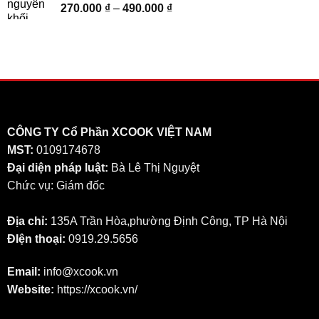
Khoảng
270.000
₫
–
490.000
₫
đến
giá:
415.000 ₫
từ
270.000 ₫
đến
490.000 ₫
CÔNG TY Cổ Phần XCOOK VIỆT NAM
MST:
0109174678
Đại diện pháp luật:
Bà Lê Thị Nguyệt
Chức vụ: Giám đốc
Địa chỉ:
135A Trần Hòa,phường Định Công, TP Hà Nội
ĐIện thoại:
0919.29.5656
Email:
info@xcook.vn
Website:
https://xcook.vn/