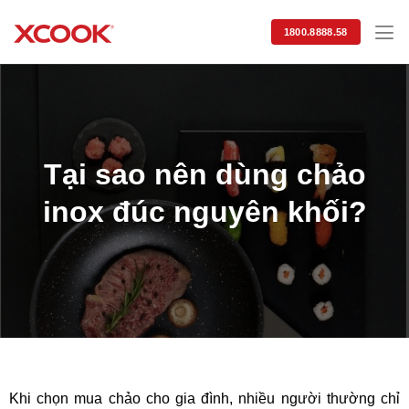
Skip
to
1800.8888.58
content
Tại sao nên dùng chảo
inox đúc nguyên khối?
Khi chọn mua chảo cho gia đình, nhiều người thường chỉ