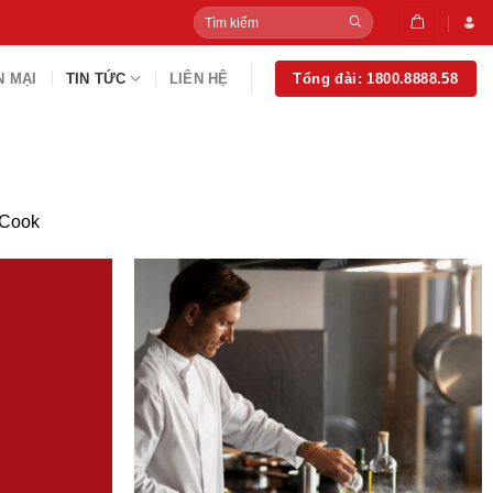
Tìm
kiếm:
 MẠI
TIN TỨC
LIÊN HỆ
Tổng đài: 1800.8888.58
XCook